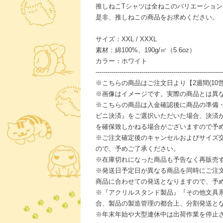
推しねこTシャツは全ねこのバリエーショ
是非、推しねこの商品をお求めください。
サイズ：XXL / XXXL
素材：綿100%、190g/㎡（5.6oz）
カラー：ホワイト
----------------------------------------------------------------
※こちらの商品はご注文日より【2週間(10
※画像はイメージです。実際の商品とは異
※こちらの商品は入金確認後に商品の準備
ビニ決済』をご選択いただいた場合、決済
を確保致しかねる場合がございますので予
※ご注文確定後のキャンセルおよびサイズ
ので、予めご了承ください。
※在庫切れになった商品も予告なく再販売
※発送日予定日が異なる商品を同時にご注
商品に合わせての発送となりますので、予
※『アクリルスタンド製品』『その他文具
合、製品の製造管理の都合上、分割発送と
※年末年始や大型連休中は出荷作業を停止