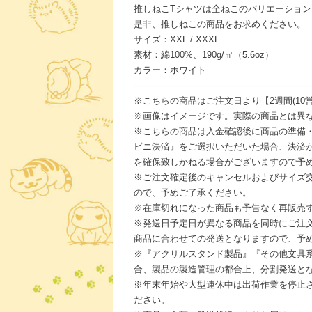
推しねこTシャツは全ねこのバリエーショ
是非、推しねこの商品をお求めください。
サイズ：XXL / XXXL
素材：綿100%、190g/㎡（5.6oz）
カラー：ホワイト
----------------------------------------------------------------
※こちらの商品はご注文日より【2週間(10
※画像はイメージです。実際の商品とは異
※こちらの商品は入金確認後に商品の準備
ビニ決済』をご選択いただいた場合、決済
を確保致しかねる場合がございますので予
※ご注文確定後のキャンセルおよびサイズ
ので、予めご了承ください。
※在庫切れになった商品も予告なく再販売
※発送日予定日が異なる商品を同時にご注
商品に合わせての発送となりますので、予
※『アクリルスタンド製品』『その他文具
合、製品の製造管理の都合上、分割発送と
※年末年始や大型連休中は出荷作業を停止
ださい。