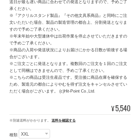
送日が最も遅い商品に合わせての発送となりますので、予めご了
承ください。
※『アクリルスタンド製品』『その他文具系商品』と同時にご注
文いただいた場合、製品の製造管理の都合上、分割発送となりま
すので予めご了承ください。
※年末年始や大型連休中は出荷作業を停止させていただきますの
で予めご了承ください。
※商品の入荷や発送状況によりお届けにかかる日数が前後する場
合がございます。
※ご注文ごとに発送となります。複数回のご注文を１回のご注文
として同梱はできませんので、予めご了承ください。
※こちらの商品は受注生産品です。受注後に商品在庫を確保する
ため、製造元の都合によりやむを得ず注文をキャンセルさせてい
ただく場合がございます。 (c)Hit-Point Co.,Ltd.
5,540
¥
※別途送料がかかります。
送料を確認する
種類