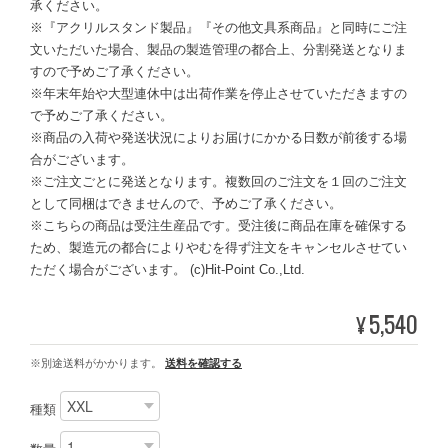
承ください。
※『アクリルスタンド製品』『その他文具系商品』と同時にご注
文いただいた場合、製品の製造管理の都合上、分割発送となりま
すので予めご了承ください。
※年末年始や大型連休中は出荷作業を停止させていただきますの
で予めご了承ください。
※商品の入荷や発送状況によりお届けにかかる日数が前後する場
合がございます。
※ご注文ごとに発送となります。複数回のご注文を１回のご注文
として同梱はできませんので、予めご了承ください。
※こちらの商品は受注生産品です。受注後に商品在庫を確保する
ため、製造元の都合によりやむを得ず注文をキャンセルさせてい
ただく場合がございます。 (c)Hit-Point Co.,Ltd.
5,540
¥
※別途送料がかかります。
送料を確認する
種類