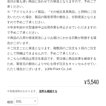
送日が最も遅い商品に合わせての発送となりますので、予めご了
承ください。
※『アクリルスタンド製品』『その他文具系商品』と同時にご注
文いただいた場合、製品の製造管理の都合上、分割発送となりま
すので予めご了承ください。
※年末年始や大型連休中は出荷作業を停止させていただきますの
で予めご了承ください。
※商品の入荷や発送状況によりお届けにかかる日数が前後する場
合がございます。
※ご注文ごとに発送となります。複数回のご注文を１回のご注文
として同梱はできませんので、予めご了承ください。
※こちらの商品は受注生産品です。受注後に商品在庫を確保する
ため、製造元の都合によりやむを得ず注文をキャンセルさせてい
ただく場合がございます。 (c)Hit-Point Co.,Ltd.
5,540
¥
※別途送料がかかります。
送料を確認する
種類