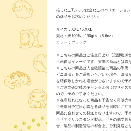
推しねこTシャツは全ねこのバリエーショ
の商品をお求めください。
サイズ：XXL / XXXL
素材：綿100%、190g/㎡（5.6oz）
カラー：ブラック
----------------------------------------------------------------
※こちらの商品はご注文日より【2週間(10
※画像はイメージです。実際の商品とは異
※こちらの商品は入金確認後に商品の準備
ビニ決済』をご選択いただいた場合、決済
を確保致しかねる場合がございますので予
※ご注文確定後のキャンセルおよびサイズ
ので、予めご了承ください。
※在庫切れになった商品も予告なく再販売
※発送日予定日が異なる商品を同時にご注
商品に合わせての発送となりますので、予
※『アクリルスタンド製品』『その他文具
合、製品の製造管理の都合上、分割発送と