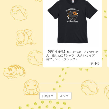
【受注生産品】ねこあつめ さびがらさ
ん 推しねこTシャツ 大きいサイズ
前プリント（ブラック）
¥4,440