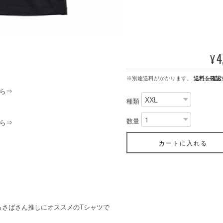
4
¥
※別途送料がかかります。
送料を確認
ら⇒
種類
数量
ら⇒
カートに入れる
ろさばさん推しにオススメのTシャツで