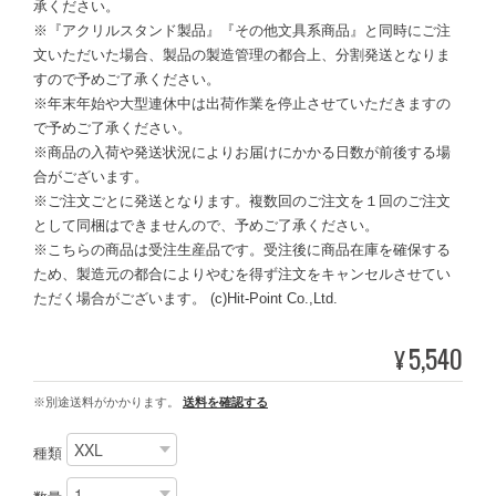
承ください。
※『アクリルスタンド製品』『その他文具系商品』と同時にご注
文いただいた場合、製品の製造管理の都合上、分割発送となりま
すので予めご了承ください。
※年末年始や大型連休中は出荷作業を停止させていただきますの
で予めご了承ください。
※商品の入荷や発送状況によりお届けにかかる日数が前後する場
合がございます。
※ご注文ごとに発送となります。複数回のご注文を１回のご注文
として同梱はできませんので、予めご了承ください。
※こちらの商品は受注生産品です。受注後に商品在庫を確保する
ため、製造元の都合によりやむを得ず注文をキャンセルさせてい
ただく場合がございます。 (c)Hit-Point Co.,Ltd.
5,540
¥
※別途送料がかかります。
送料を確認する
種類